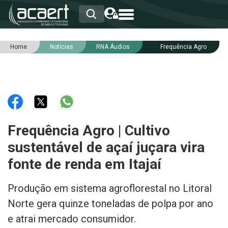
Home
Notícias
RNA Áudios
Frequência Agro
HOME
INSTITUCIONAL
ASSOCIADOS
RCA
RNA
NOTÍCIAS
SERVIÇOS
Frequência Agro | Cultivo
INTEGRIDADE
sustentável de açaí juçara vira
fonte de renda em Itajaí
Produção em sistema agroflorestal no Litoral
Norte gera quinze toneladas de polpa por ano
e atrai mercado consumidor.