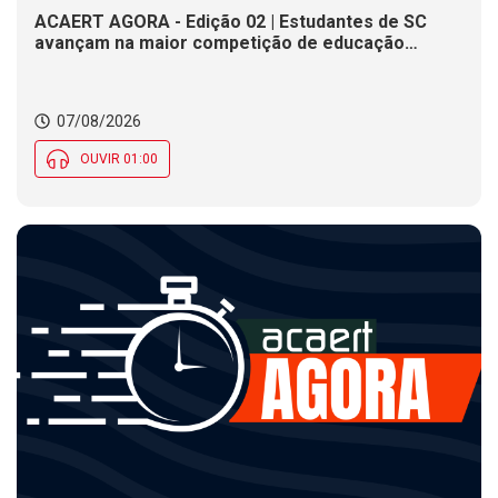
ACAERT AGORA - Edição 02 | Estudantes de SC
avançam na maior competição de educação
profissional do mundo. Evento nacional de
cerâmica analisa indústria em SC. Alesc encerra
inscrições para Certificação de Responsabilidade
07/08/2026
Social nesta sexta (7)
OUVIR 01:00