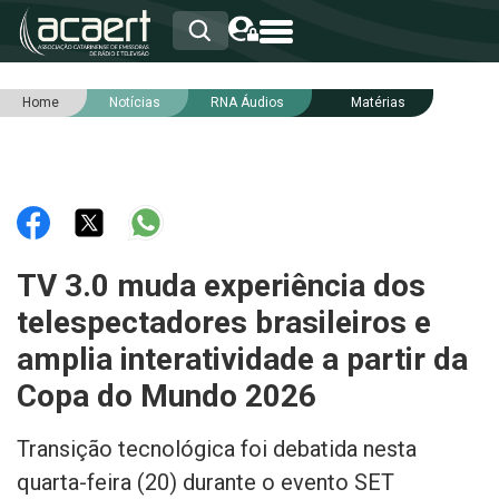
Home
Notícias
RNA Áudios
Matérias
HOME
INSTITUCIONAL
ASSOCIADOS
RCA
RNA
NOTÍCIAS
SERVIÇOS
TV 3.0 muda experiência dos
INTEGRIDADE
telespectadores brasileiros e
amplia interatividade a partir da
Copa do Mundo 2026
Transição tecnológica foi debatida nesta
quarta-feira (20) durante o evento SET