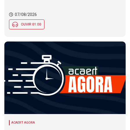
público nesta sexta (7). Festa das Origens celebra
tradições indígenas e de imigrantes em SC
07/08/2026
OUVIR 01:00
ACAERT AGORA