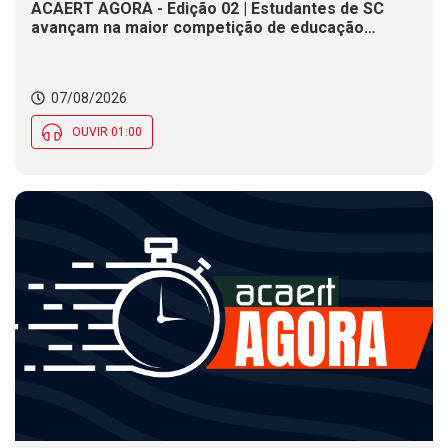
ACAERT AGORA - Edição 02 | Estudantes de SC
avançam na maior competição de educação
profissional do mundo. Evento nacional de
cerâmica analisa indústria em SC. Alesc encerra
inscrições para Certificação de Responsabilidade
07/08/2026
Social nesta sexta (7)
OUVIR 01:00