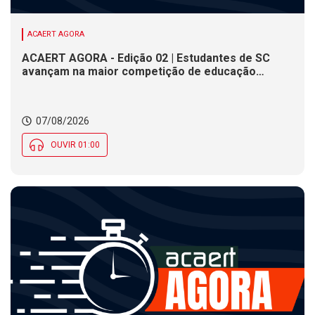
ACAERT AGORA
ACAERT AGORA - Edição 02 | Estudantes de SC
avançam na maior competição de educação
profissional do mundo. Evento nacional de
cerâmica analisa indústria em SC. Alesc encerra
inscrições para Certificação de Responsabilidade
07/08/2026
Social nesta sexta (7)
OUVIR 01:00