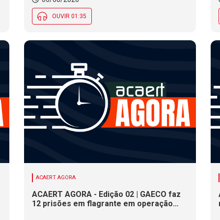
OUVIR 01:35
ACAERT AGORA
ACAERT AGORA - Edição 02 | GAECO faz
12 prisões em flagrante em operação
contra tráfico de drogas em SC. DNIT