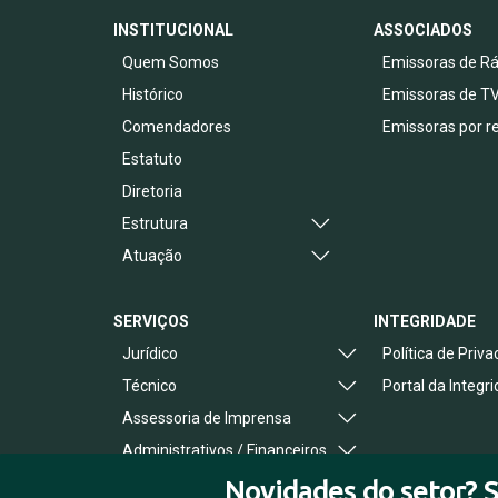
INSTITUCIONAL
ASSOCIADOS
Quem Somos
Emissoras de Rá
Histórico
Emissoras de T
Comendadores
Emissoras por r
Estatuto
Diretoria
Estrutura
Atuação
SERVIÇOS
INTEGRIDADE
Jurídico
Política de Priv
Técnico
Portal da Integr
Assessoria de Imprensa
Administrativos / Financeiros
Benefícios ao Associado
Novidades do setor? S