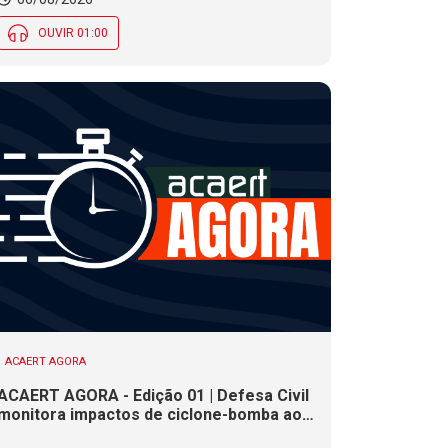
OUVIR 01:00
ACAERT AGORA
ACAERT AGORA - Edição 01 | Defesa Civil
monitora impactos de ciclone-bomba ao
clima de SC. SENAI/SC conclui seletivas