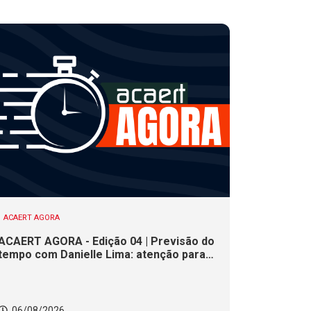
ACAERT AGORA
ACAERT AGORA - Edição 04 | Previsão do
tempo com Danielle Lima: atenção para
risco de temporais e vendaval nesta
quinta (6) em SC
06/08/2026