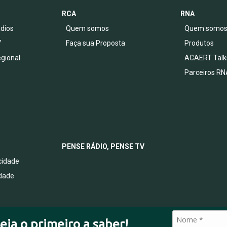
RCA
RNA
dios
Quem somos
Quem somo
V
Faça sua Proposta
Produtos
egional
ACAERT Talk
Parceiros RN
PENSE RÁDIO, PENSE TV
acidade
idade
eja o primeiro a saber!