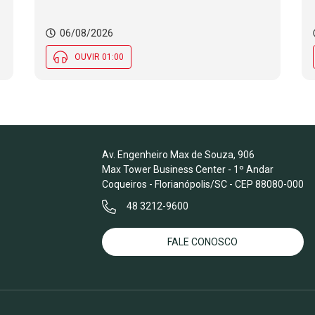
alerta para interdições a partir desta
quinta (6) em rodovia federal de SC.
Evento debate tendências da indústria
06/08/2026
nacional de cerâmica em SC
OUVIR 01:00
Av. Engenheiro Max de Souza, 906
Max Tower Business Center - 1º Andar
Coqueiros - Florianópolis/SC - CEP 88080-000
48 3212-9600
FALE CONOSCO