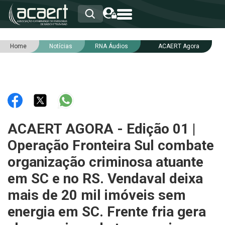
Home
Notícias
RNA Áudios
ACAERT Agora
HOME
INSTITUCIONAL
ASSOCIADOS
RCA
RNA
NOTÍCIAS
SERVIÇOS
ACAERT AGORA - Edição 01 |
INTEGRIDADE
Operação Fronteira Sul combate
organização criminosa atuante
em SC e no RS. Vendaval deixa
mais de 20 mil imóveis sem
energia em SC. Frente fria gera