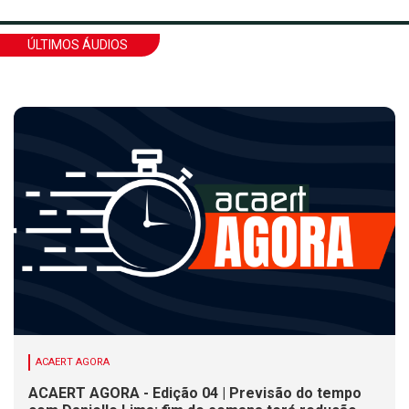
ÚLTIMOS ÁUDIOS
ACAERT AGORA
ACAERT AGORA - Edição 04 | Previsão do tempo