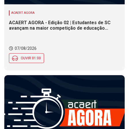
ACAERT AGORA
ACAERT AGORA - Edição 02 | Estudantes de SC
avançam na maior competição de educação
profissional do mundo. Evento nacional de
cerâmica analisa indústria em SC. Alesc encerra
inscrições para Certificação de Responsabilidade
07/08/2026
Social nesta sexta (7)
OUVIR 01:00