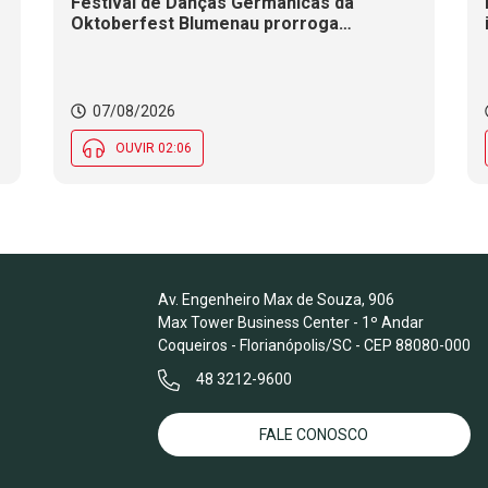
Festival de Danças Germânicas da
Oktoberfest Blumenau prorroga
inscrições até 18 de agosto
07/08/2026
OUVIR 02:06
Av. Engenheiro Max de Souza, 906
Max Tower Business Center - 1º Andar
Coqueiros - Florianópolis/SC - CEP 88080-000
48 3212-9600
FALE CONOSCO