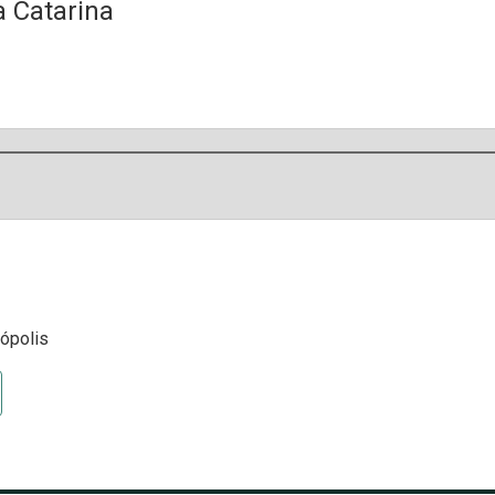
a Catarina
nópolis