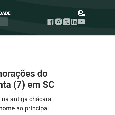
DADE
emorações do
inta (7) em SC
s na antiga chácara
 nome ao principal