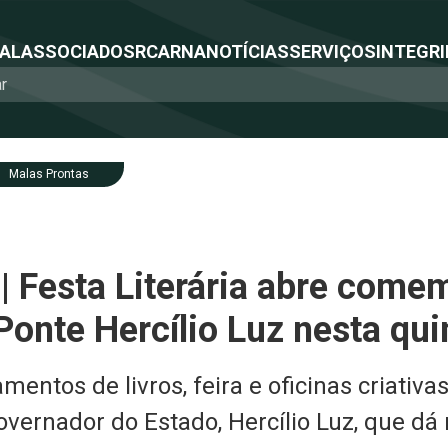
NAL
ASSOCIADOS
RCA
RNA
NOTÍCIAS
SERVIÇOS
INTEGRI
Malas Prontas
| Festa Literária abre com
Ponte Hercílio Luz nesta qu
entos de livros, feira e oficinas criativa
governador do Estado, Hercílio Luz, que dá