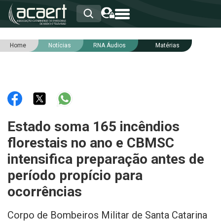
Home
Notícias
RNA Áudios
Matérias
HOME
INSTITUCIONAL
ASSOCIADOS
RCA
RNA
NOTÍCIAS
SERVIÇOS
Estado soma 165 incêndios
INTEGRIDADE
florestais no ano e CBMSC
intensifica preparação antes de
período propício para
ocorrências
Corpo de Bombeiros Militar de Santa Catarina