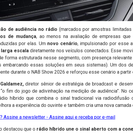
ão de audiência no rádio
(marcados por amostras limitadas 
tos de mudança
, ao menos na avaliação de empresas qu
nduzidas por elas. Um
novo cenário
, impulsionado por esse a
larga escala
diretamente nos veículos conectados. Esse movi
de forma estruturada nesse segmento, com presença relevante j
s embarcando essas soluções em seus sistemas). Um dos d
ecente durante o NAB Show 2026 e reforçou esse cenário a partir 
 Galdamez,
diretor sênior de estratégia de broadcast e desen
o fim do jogo de adivinhação na medição de audiência”.
No ce
dio híbrido que combina o sinal tradicional via radiodifusão
hora a experiência do ouvinte e também cria uma nova camada 
 Assine a newsletter - Assine aqui e receba por e-mail
ivo destacou que o
rádio híbrido une o sinal aberto com a con