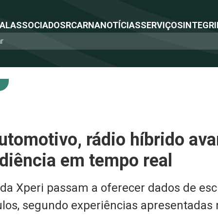
NAL
ASSOCIADOS
RCA
RNA
NOTÍCIAS
SERVIÇOS
INTEGRI
tomotivo, rádio híbrido av
diência em tempo real
da Xperi passam a oferecer dados de esc
ulos, segundo experiências apresentadas 