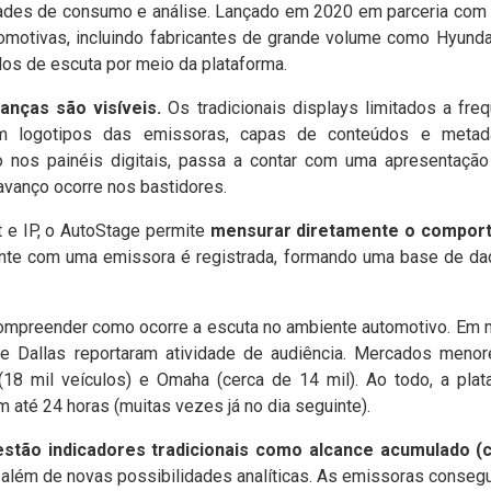
dades de consumo e análise.
Lançado em 2020 em parceria com 
motivas, incluindo fabricantes de grande volume como Hyundai
os de escuta por meio da plataforma.
anças são visíveis.
Os tradicionais displays limitados a freq
com logotipos das emissoras, capas de conteúdos e meta
o nos painéis digitais, passa a contar com uma apresentaçã
 avanço ocorre nos bastidores.
 e IP, o AutoStage permite
mensurar diretamente o comport
vinte com uma emissora é registrada, formando uma base de d
compreender como ocorre a escuta no ambiente automotivo. Em 
de Dallas reportaram atividade de audiência. Mercados me
(18 mil veículos) e Omaha (cerca de 14 mil). Ao todo, a pla
 até 24 horas (muitas vezes já no dia seguinte).
estão indicadores tradicionais como alcance acumulado (
e), além de novas possibilidades analíticas. As emissoras con