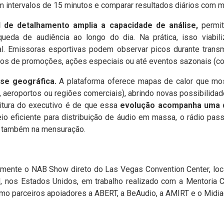
 em intervalos de 15 minutos e comparar resultados diários com 
l de detalhamento amplia a capacidade de análise,
permit
ueda de audiência ao longo do dia.
Na prática, isso viabi
l. Emissoras esportivas podem observar picos durante transm
os de promoções, ações especiais ou até eventos sazonais (com
lise geográfica.
A plataforma oferece mapas de calor que mo
aeroportos ou regiões comerciais), abrindo novas possibilida
itura do executivo é de que essa
evolução acompanha uma d
 eficiente para distribuição de áudio em massa, o rádio pas
ce também na mensuração.
ente o NAB Show direto do Las Vegas Convention Center, local
l, nos Estados Unidos, em trabalho realizado com a Mentoria C
o parceiros apoiadores a ABERT, a BeAudio, a AMIRT e o Midi