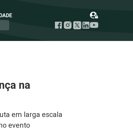
DADE
ança na
uta em larga escala
no evento