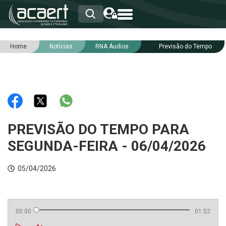
Home
Notícias
RNA Áudios
Previsão do Tempo
HOME
INSTITUCIONAL
ASSOCIADOS
RCA
RNA
NOTÍCIAS
SERVIÇOS
PREVISÃO DO TEMPO PARA
INTEGRIDADE
SEGUNDA-FEIRA - 06/04/2026
05/04/2026
00:00
01:52