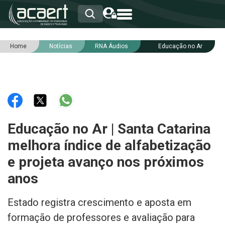
Home
Notícias
RNA Áudios
Educação no Ar
HOME
INSTITUCIONAL
ASSOCIADOS
RCA
RNA
NOTÍCIAS
SERVIÇOS
Educação no Ar | Santa Catarina
INTEGRIDADE
melhora índice de alfabetização
e projeta avanço nos próximos
anos
Estado registra crescimento e aposta em
formação de professores e avaliação para