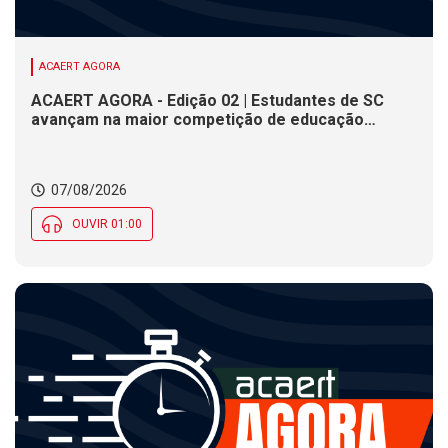
ACAERT AGORA
ACAERT AGORA - Edição 02 | Estudantes de SC
avançam na maior competição de educação
profissional do mundo. Evento nacional de
cerâmica analisa indústria em SC. Alesc encerra
inscrições para Certificação de Responsabilidade
07/08/2026
Social nesta sexta (7)
OUVIR 01:00