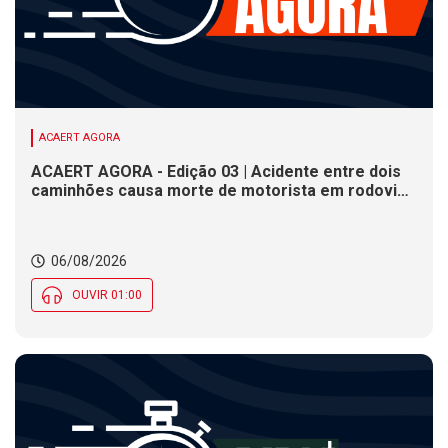
ACAERT AGORA
ACAERT AGORA - Edição 03 | Acidente entre dois
caminhões causa morte de motorista em rodovia
federal de SC. Seminário estadual debate práticas
de vigilância sanitária em SC. Rodeio Crioulo
Nacional recebe 15 mil pessoas a partir desta
06/08/2026
quinta (6) em SC
OUVIR 01:00