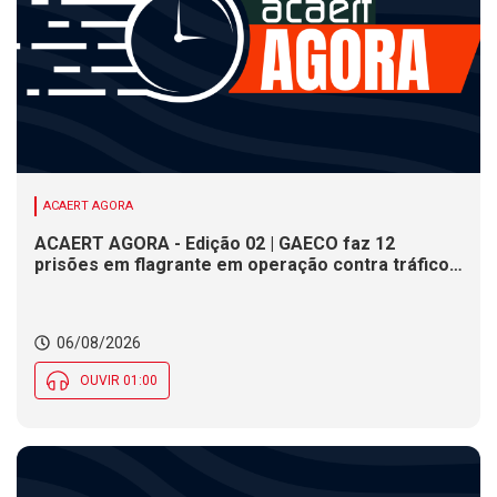
ACAERT AGORA
ACAERT AGORA - Edição 02 | GAECO faz 12
prisões em flagrante em operação contra tráfico
de drogas em SC. DNIT alerta para interdições a
partir desta quinta (6) em rodovia federal de SC.
Evento debate tendências da indústria nacional de
06/08/2026
cerâmica em SC
OUVIR 01:00