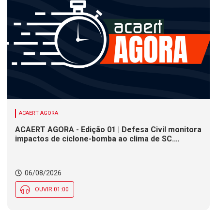
ACAERT AGORA
ACAERT AGORA - Edição 01 | Defesa Civil monitora
impactos de ciclone-bomba ao clima de SC.
SENAI/SC conclui seletivas para a maior
competição de educação profissional do mundo.
Município de SC encerra inscrições para processo
06/08/2026
seletivo nesta quinta (6)
OUVIR 01:00