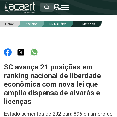
Home
Notícias
RNA Áudios
Matérias
HOME
INSTITUCIONAL
ASSOCIADOS
RCA
RNA
NOTÍCIAS
SERVIÇOS
SC avança 21 posições em
INTEGRIDADE
ranking nacional de liberdade
econômica com nova lei que
amplia dispensa de alvarás e
licenças
Estado aumentou de 292 para 896 o número de