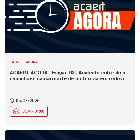
ACAERT AGORA
ACAERT AGORA - Edição 03 | Acidente entre dois
caminhões causa morte de motorista em rodovia
federal de SC. Seminário estadual debate práticas
de vigilância sanitária em SC. Rodeio Crioulo
Nacional recebe 15 mil pessoas a partir desta
06/08/2026
quinta (6) em SC
OUVIR 01:00