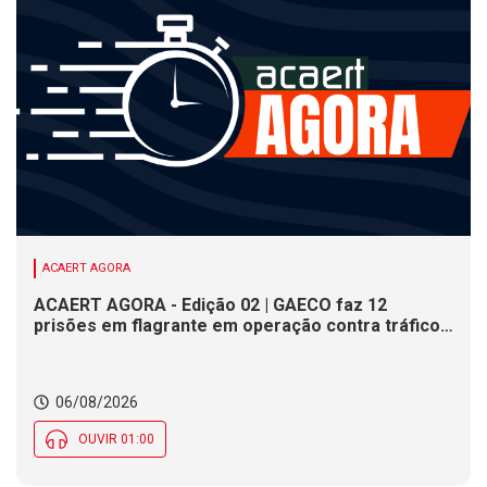
ACAERT AGORA
ACAERT AGORA - Edição 02 | GAECO faz 12
prisões em flagrante em operação contra tráfico
de drogas em SC. DNIT alerta para interdições a
partir desta quinta (6) em rodovia federal de SC.
Evento debate tendências da indústria nacional de
06/08/2026
cerâmica em SC
OUVIR 01:00