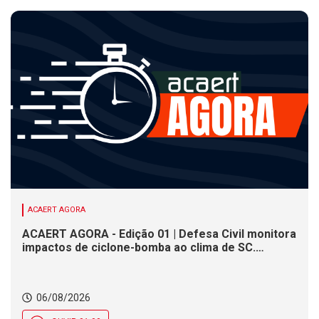
ACAERT AGORA
ACAERT AGORA - Edição 01 | Defesa Civil monitora
impactos de ciclone-bomba ao clima de SC.
SENAI/SC conclui seletivas para a maior
competição de educação profissional do mundo.
Município de SC encerra inscrições para processo
06/08/2026
seletivo nesta quinta (6)