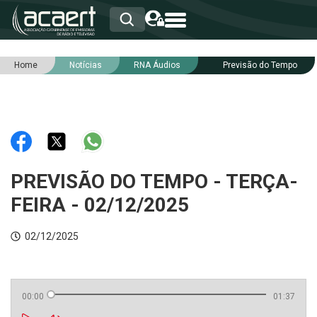
Home
Notícias
RNA Áudios
Previsão do Tempo
HOME
INSTITUCIONAL
ASSOCIADOS
RCA
RNA
NOTÍCIAS
SERVIÇOS
PREVISÃO DO TEMPO - TERÇA-
INTEGRIDADE
FEIRA - 02/12/2025
02/12/2025
00:00
01:37