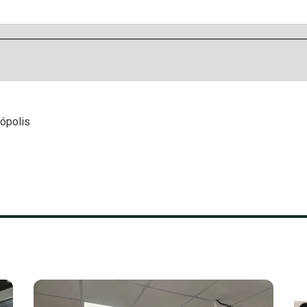
nópolis