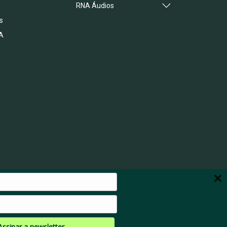
RNA Áudios
s
A
Assinar a newsletter