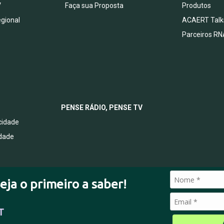
V
Faça sua Proposta
Produtos
egional
ACAERT Talk
Parceiros RN
PENSE RÁDIO, PENSE TV
acidade
idade
eja o primeiro a saber!
T
© 2026 Todos os direitos reservados.