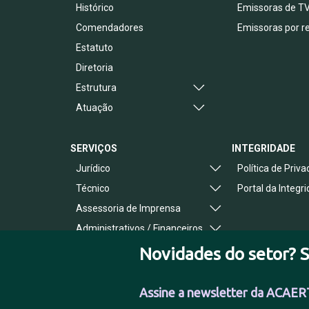
Histórico
Emissoras de T
Comendadores
Emissoras por r
Estatuto
Diretoria
Estrutura
Atuação
SERVIÇOS
INTEGRIDADE
Jurídico
Política de Priv
Técnico
Portal da Integr
Assessoria de Imprensa
Administrativos / Financeiros
Benefícios ao Associado
Novidades do setor? S
Assine a newsletter da ACAER