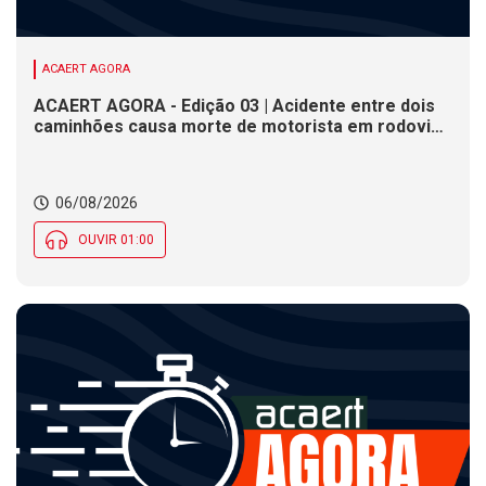
ACAERT AGORA
ACAERT AGORA - Edição 03 | Acidente entre dois
caminhões causa morte de motorista em rodovia
federal de SC. Seminário estadual debate práticas
de vigilância sanitária em SC. Rodeio Crioulo
Nacional recebe 15 mil pessoas a partir desta
06/08/2026
quinta (6) em SC
OUVIR 01:00