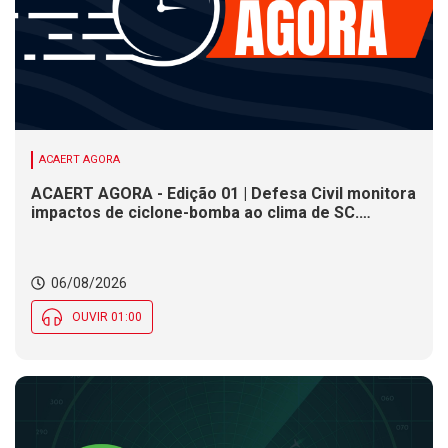
ACAERT AGORA
ACAERT AGORA - Edição 01 | Defesa Civil monitora
impactos de ciclone-bomba ao clima de SC.
SENAI/SC conclui seletivas para a maior
competição de educação profissional do mundo.
Município de SC encerra inscrições para processo
06/08/2026
seletivo nesta quinta (6)
OUVIR 01:00