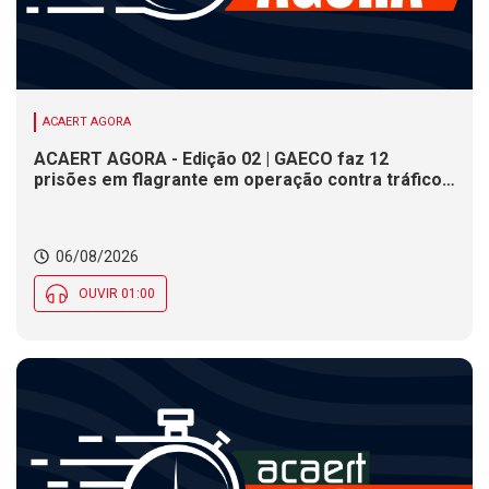
ACAERT AGORA
ACAERT AGORA - Edição 02 | GAECO faz 12
prisões em flagrante em operação contra tráfico
de drogas em SC. DNIT alerta para interdições a
partir desta quinta (6) em rodovia federal de SC.
Evento debate tendências da indústria nacional de
06/08/2026
cerâmica em SC
OUVIR 01:00