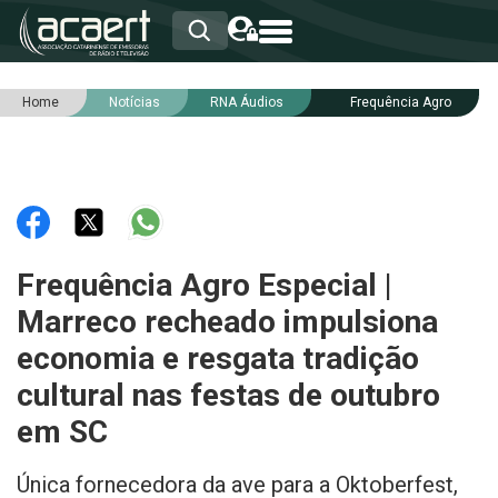
Home
Notícias
RNA Áudios
Frequência Agro
HOME
INSTITUCIONAL
ASSOCIADOS
RCA
RNA
NOTÍCIAS
SERVIÇOS
Frequência Agro Especial |
INTEGRIDADE
Marreco recheado impulsiona
economia e resgata tradição
cultural nas festas de outubro
em SC
Única fornecedora da ave para a Oktoberfest,