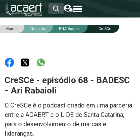
Home
Notícias
RNA Áudios
CreSCe
HOME
INSTITUCIONAL
ASSOCIADOS
RCA
RNA
NOTÍCIAS
SERVIÇOS
CreSCe - episódio 68 - BADESC
INTEGRIDADE
- Ari Rabaioli
O CreSCe é o podcast criado em uma parceria
entre a ACAERT e o LIDE de Santa Catarina,
para o desenvolvimento de marcas e
lideranças.