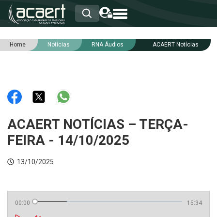
Home
Notícias
RNA Áudios
ACAERT Notícias
HOME
INSTITUCIONAL
ASSOCIADOS
RCA
RNA
NOTÍCIAS
SERVIÇOS
ACAERT NOTÍCIAS – TERÇA-
INTEGRIDADE
FEIRA - 14/10/2025
13/10/2025
00:00
15:34