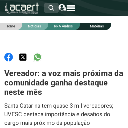
Home
Notícias
RNA Áudios
Matérias
HOME
INSTITUCIONAL
ASSOCIADOS
RCA
RNA
NOTÍCIAS
SERVIÇOS
Vereador: a voz mais próxima da
INTEGRIDADE
comunidade ganha destaque
neste mês
Santa Catarina tem quase 3 mil vereadores;
UVESC destaca importância e desafios do
cargo mais próximo da população