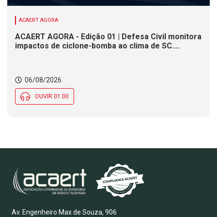
ACAERT AGORA
ACAERT AGORA - Edição 01 | Defesa Civil monitora
impactos de ciclone-bomba ao clima de SC.
SENAI/SC conclui seletivas para a maior
competição de educação profissional do mundo.
Município de SC encerra inscrições para processo
06/08/2026
seletivo nesta quinta (6)
OUVIR 01:00
Av. Engenheiro Max de Souza, 906