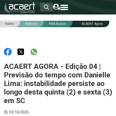
Home
Notícias
RNA Áudios
ACAERT Agora
HOME
INSTITUCIONAL
ASSOCIADOS
RCA
RNA
NOTÍCIAS
SERVIÇOS
ACAERT AGORA - Edição 04 |
INTEGRIDADE
Previsão do tempo com Danielle
Lima: instabilidade persiste ao
longo desta quinta (2) e sexta (3)
em SC
02/10/2025