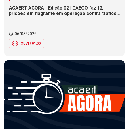
ACAERT AGORA - Edição 02 | GAECO faz 12
prisões em flagrante em operação contra tráfico
de drogas em SC. DNIT alerta para interdições a
partir desta quinta (6) em rodovia federal de SC.
Evento debate tendências da indústria nacional de
06/08/2026
cerâmica em SC
OUVIR 01:00