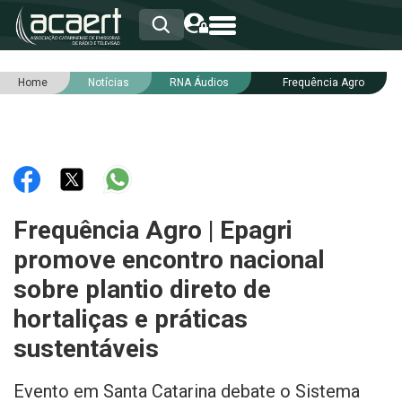
Home
Notícias
RNA Áudios
Frequência Agro
HOME
INSTITUCIONAL
ASSOCIADOS
RCA
RNA
NOTÍCIAS
SERVIÇOS
Frequência Agro | Epagri
INTEGRIDADE
promove encontro nacional
sobre plantio direto de
hortaliças e práticas
sustentáveis
Evento em Santa Catarina debate o Sistema