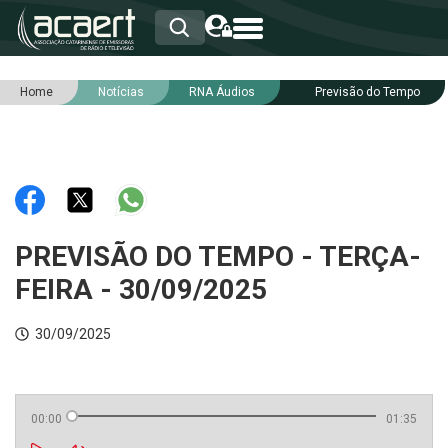
Home
Notícias
RNA Áudios
Previsão do Tempo
HOME
INSTITUCIONAL
ASSOCIADOS
RCA
RNA
NOTÍCIAS
SERVIÇOS
PREVISÃO DO TEMPO - TERÇA-
INTEGRIDADE
FEIRA - 30/09/2025
30/09/2025
00:00
01:35