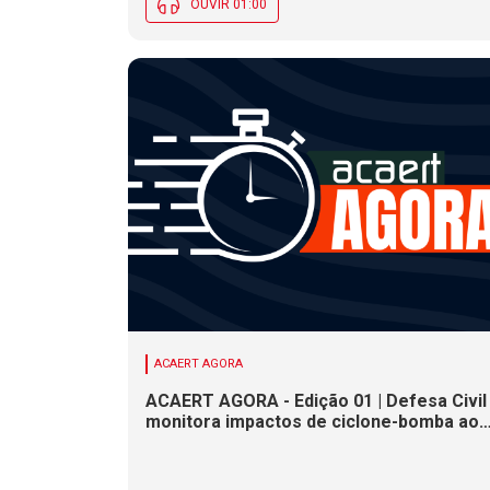
OUVIR 01:00
ACAERT AGORA
ACAERT AGORA - Edição 01 | Defesa Civil
monitora impactos de ciclone-bomba ao
clima de SC. SENAI/SC conclui seletivas
para a maior competição de educação
profissional do mundo. Município de SC