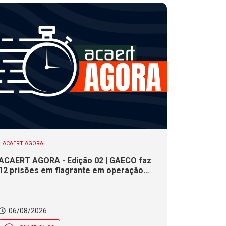
ACAERT AGORA
ACAERT AGORA - Edição 02 | GAECO faz
12 prisões em flagrante em operação
contra tráfico de drogas em SC. DNIT
alerta para interdições a partir desta
quinta (6) em rodovia federal de SC.
Evento debate tendências da indústria
06/08/2026
nacional de cerâmica em SC