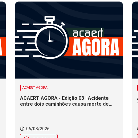
ACAERT AGORA
ACAERT AGORA - Edição 03 | Acidente
entre dois caminhões causa morte de
motorista em rodovia federal de SC.
Seminário estadual debate práticas de
vigilância sanitária em SC. Rodeio Crioulo
Nacional recebe 15 mil pessoas a partir
06/08/2026
desta quinta (6) em SC