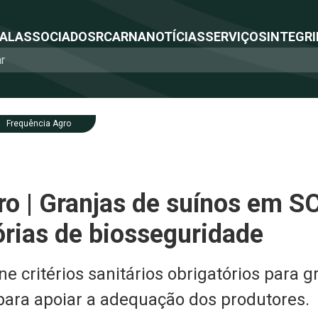
NAL
ASSOCIADOS
RCA
RNA
NOTÍCIAS
SERVIÇOS
INTEGRI
Frequência Agro
o | Granjas de suínos em SC
órias de biosseguridade
ne critérios sanitários obrigatórios para g
para apoiar a adequação dos produtores.