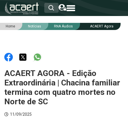
Home
Notícias
RNA Áudios
ACAERT Agora
HOME
INSTITUCIONAL
ASSOCIADOS
RCA
RNA
NOTÍCIAS
SERVIÇOS
ACAERT AGORA - Edição
INTEGRIDADE
Extraordinária | Chacina familiar
termina com quatro mortes no
Norte de SC
11/09/2025