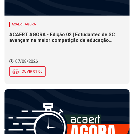
ACAERT AGORA
ACAERT AGORA - Edição 02 | Estudantes de SC
avançam na maior competição de educação
profissional do mundo. Evento nacional de
cerâmica analisa indústria em SC. Alesc encerra
inscrições para Certificação de Responsabilidade
07/08/2026
Social nesta sexta (7)
OUVIR 01:00