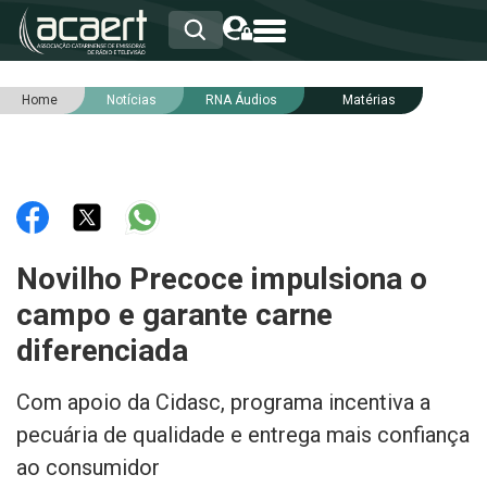
Home
Notícias
RNA Áudios
Matérias
HOME
INSTITUCIONAL
ASSOCIADOS
RCA
RNA
NOTÍCIAS
SERVIÇOS
Novilho Precoce impulsiona o
INTEGRIDADE
campo e garante carne
diferenciada
Com apoio da Cidasc, programa incentiva a
pecuária de qualidade e entrega mais confiança
ao consumidor