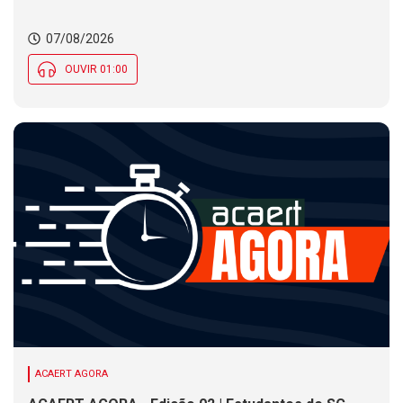
público nesta sexta (7). Festa das Origens celebra
tradições indígenas e de imigrantes em SC
07/08/2026
OUVIR 01:00
ACAERT AGORA