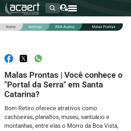
Home
Notícias
RNA Áudios
Malas Prontas
HOME
INSTITUCIONAL
ASSOCIADOS
RCA
RNA
NOTÍCIAS
SERVIÇOS
Malas Prontas | Você conhece o
INTEGRIDADE
"Portal da Serra" em Santa
Catarina?
Bom Retiro oferece atrativos como
cachoeiras, planaltos, museu, santuário e
montanhas, entre elas o Morro da Boa Vista,