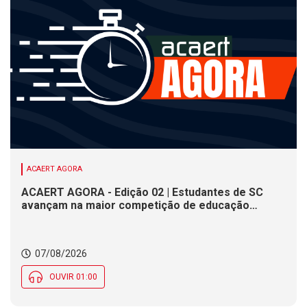
ACAERT AGORA
ACAERT AGORA - Edição 02 | Estudantes de SC
avançam na maior competição de educação
profissional do mundo. Evento nacional de
cerâmica analisa indústria em SC. Alesc encerra
inscrições para Certificação de Responsabilidade
07/08/2026
Social nesta sexta (7)
OUVIR 01:00