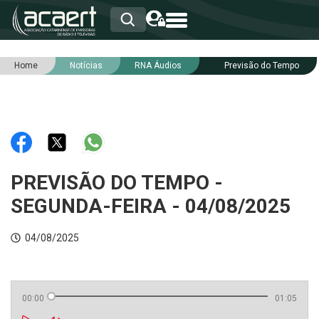
Home
Notícias
RNA Áudios
Previsão do Tempo
HOME
INSTITUCIONAL
ASSOCIADOS
RCA
RNA
NOTÍCIAS
SERVIÇOS
PREVISÃO DO TEMPO -
INTEGRIDADE
SEGUNDA-FEIRA - 04/08/2025
04/08/2025
00:00
01:05