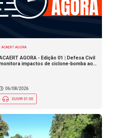
ACAERT AGORA
ACAERT AGORA - Edição 01 | Defesa Civil
monitora impactos de ciclone-bomba ao
clima de SC. SENAI/SC conclui seletivas
para a maior competição de educação
profissional do mundo. Município de SC
encerra inscrições para processo
06/08/2026
seletivo nesta quinta (6)
OUVIR 01:00