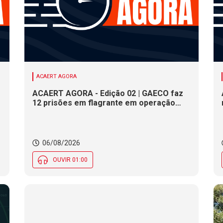
ACAERT AGORA
ACAERT AGORA - Edição 02 | GAECO faz
12 prisões em flagrante em operação
contra tráfico de drogas em SC. DNIT
alerta para interdições a partir desta
quinta (6) em rodovia federal de SC.
Evento debate tendências da indústria
06/08/2026
nacional de cerâmica em SC
OUVIR 01:00