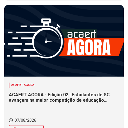
ACAERT AGORA
ACAERT AGORA - Edição 02 | Estudantes de SC
avançam na maior competição de educação
profissional do mundo. Evento nacional de
cerâmica analisa indústria em SC. Alesc encerra
inscrições para Certificação de Responsabilidade
07/08/2026
Social nesta sexta (7)