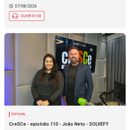
Chance de chuva diminui ao longo do dia, mas se
07/08/2026
mantém em parte de SC
OUVIR 01:00
ESPECIAL
CreSCe - episódio 110 - João Neto - SOLVEFY