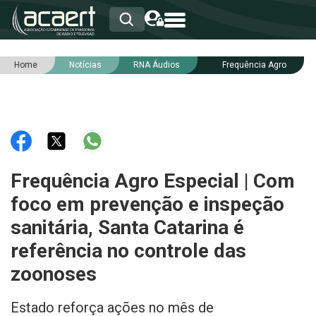
Home
Notícias
RNA Áudios
Frequência Agro
HOME
INSTITUCIONAL
ASSOCIADOS
RCA
RNA
NOTÍCIAS
SERVIÇOS
Frequência Agro Especial | Com
INTEGRIDADE
foco em prevenção e inspeção
sanitária, Santa Catarina é
referência no controle das
zoonoses
Estado reforça ações no mês de