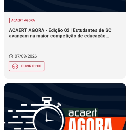
ACAERT AGORA
ACAERT AGORA - Edição 02 | Estudantes de SC
avançam na maior competição de educação
profissional do mundo. Evento nacional de
cerâmica analisa indústria em SC. Alesc encerra
inscrições para Certificação de Responsabilidade
07/08/2026
Social nesta sexta (7)
OUVIR 01:00