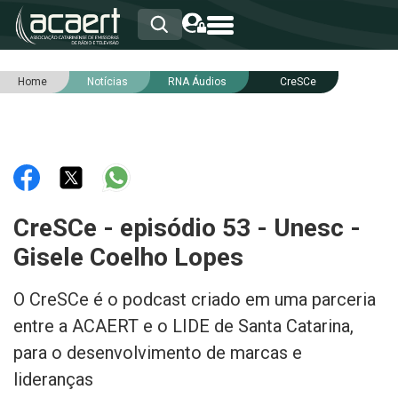
Home
Notícias
RNA Áudios
CreSCe
HOME
INSTITUCIONAL
ASSOCIADOS
RCA
RNA
NOTÍCIAS
SERVIÇOS
CreSCe - episódio 53 - Unesc -
INTEGRIDADE
Gisele Coelho Lopes
O CreSCe é o podcast criado em uma parceria
entre a ACAERT e o LIDE de Santa Catarina,
para o desenvolvimento de marcas e
lideranças