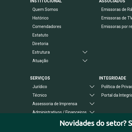
INSTITUCIONAL
ASSOCIADOS
Quem Somos
Emissoras de Rá
Histórico
Emissoras de T
Comendadores
Emissoras por r
Estatuto
Diretoria
Estrutura
Atuação
SERVIÇOS
INTEGRIDADE
Jurídico
Política de Priv
Técnico
Portal da Integr
Assessoria de Imprensa
Administrativos / Financeiros
Benefícios ao Associado
Novidades do setor? S