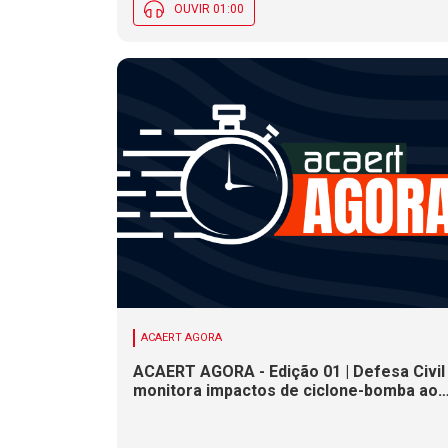
OUVIR 01:00
ACAERT AGORA
ACAERT AGORA - Edição 01 | Defesa Civil
monitora impactos de ciclone-bomba ao
clima de SC. SENAI/SC conclui seletivas
para a maior competição de educação
profissional do mundo. Município de SC