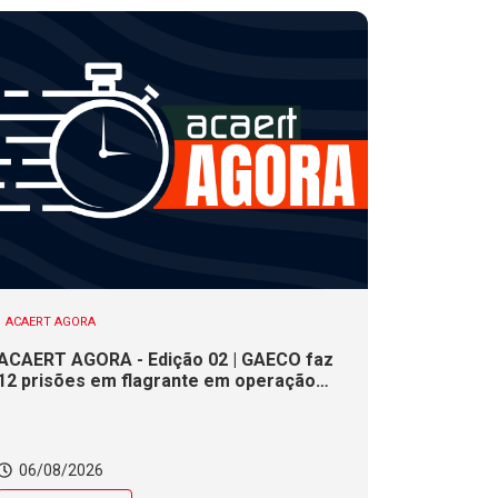
ACAERT AGORA
ACAERT AGORA - Edição 02 | GAECO faz
12 prisões em flagrante em operação
contra tráfico de drogas em SC. DNIT
alerta para interdições a partir desta
quinta (6) em rodovia federal de SC.
Evento debate tendências da indústria
06/08/2026
nacional de cerâmica em SC