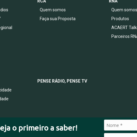
RCA
RNA
dios
Quem somos
Quem somo
V
Faça sua Proposta
Produtos
egional
ACAERT Talk
Parceiros RN
PENSE RÁDIO, PENSE TV
acidade
idade
eja o primeiro a saber!