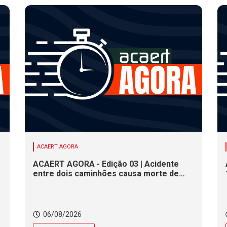
ACAERT AGORA
ACAERT AGORA - Edição 03 | Acidente
entre dois caminhões causa morte de
motorista em rodovia federal de SC.
Seminário estadual debate práticas de
vigilância sanitária em SC. Rodeio Crioulo
Nacional recebe 15 mil pessoas a partir
06/08/2026
desta quinta (6) em SC