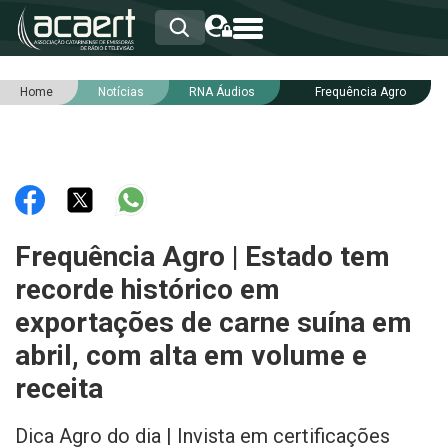
Home
Notícias
RNA Áudios
Frequência Agro
HOME
INSTITUCIONAL
ASSOCIADOS
RCA
RNA
NOTÍCIAS
SERVIÇOS
Frequência Agro | Estado tem
INTEGRIDADE
recorde histórico em
exportações de carne suína em
abril, com alta em volume e
receita
Dica Agro do dia | Invista em certificações