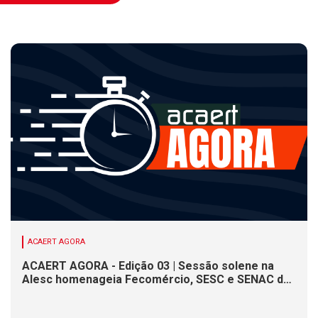
ACAERT AGORA
ACAERT AGORA - Edição 03 | Sessão solene na
Alesc homenageia Fecomércio, SESC e SENAC de
SC. Problemas no asfalto dificultam trânsito em
serra de SC, aponta PRF. Maré alta gera risco de