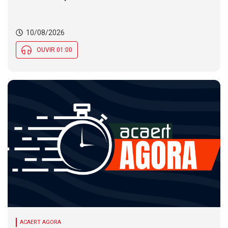
SC. Justiça Eleitoral não tem expediente nesta
segunda (10) em SC. Nebulosidade marca
presença e deixa clima instável ao longo do dia em
10/08/2026
SC
OUVIR 01:00
ACAERT AGORA