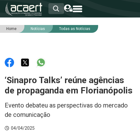
Home
Notícias
Todas as Notícias
HOME
INSTITUCIONAL
ASSOCIADOS
RCA
RNA
NOTÍCIAS
SERVIÇOS
‘Sinapro Talks’ reúne agências
INTEGRIDADE
de propaganda em Florianópolis
Evento debateu as perspectivas do mercado
de comunicação
04/04/2025