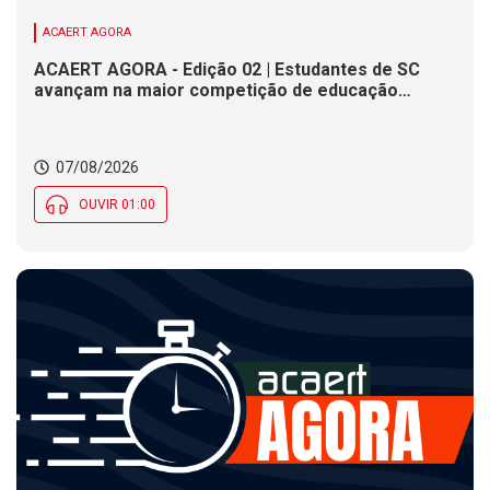
ACAERT AGORA
ACAERT AGORA - Edição 02 | Estudantes de SC
avançam na maior competição de educação
profissional do mundo. Evento nacional de
cerâmica analisa indústria em SC. Alesc encerra
inscrições para Certificação de Responsabilidade
07/08/2026
Social nesta sexta (7)
OUVIR 01:00