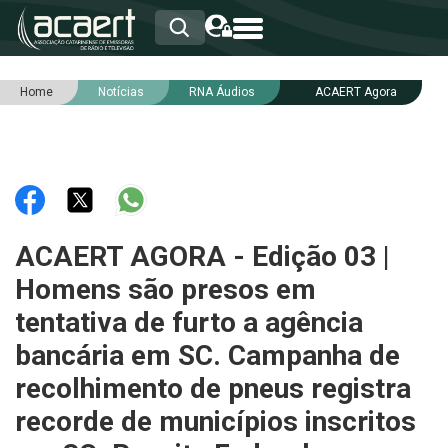
Home
Notícias
RNA Áudios
ACAERT Agora
HOME
INSTITUCIONAL
ASSOCIADOS
RCA
RNA
NOTÍCIAS
SERVIÇOS
ACAERT AGORA - Edição 03 |
INTEGRIDADE
Homens são presos em
tentativa de furto a agência
bancária em SC. Campanha de
recolhimento de pneus registra
recorde de municípios inscritos