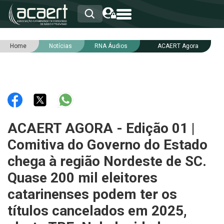
Home
Notícias
RNA Áudios
ACAERT Agora
HOME
INSTITUCIONAL
ASSOCIADOS
RCA
RNA
NOTÍCIAS
SERVIÇOS
ACAERT AGORA - Edição 01 |
INTEGRIDADE
Comitiva do Governo do Estado
chega à região Nordeste de SC.
Quase 200 mil eleitores
catarinenses podem ter os
títulos cancelados em 2025,