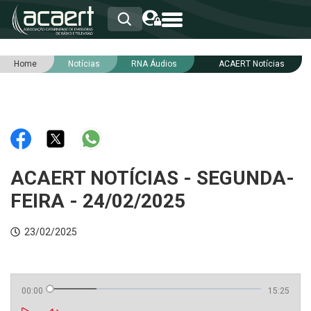
Home
Notícias
RNA Áudios
ACAERT Notícias
HOME
INSTITUCIONAL
ASSOCIADOS
RCA
RNA
NOTÍCIAS
SERVIÇOS
ACAERT NOTÍCIAS - SEGUNDA-
INTEGRIDADE
FEIRA - 24/02/2025
23/02/2025
00:00
15:25