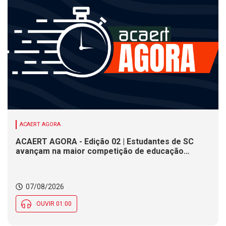
ACAERT AGORA
ACAERT AGORA - Edição 02 | Estudantes de SC
avançam na maior competição de educação
profissional do mundo. Evento nacional de
cerâmica analisa indústria em SC. Alesc encerra
inscrições para Certificação de Responsabilidade
07/08/2026
Social nesta sexta (7)
OUVIR 01:00