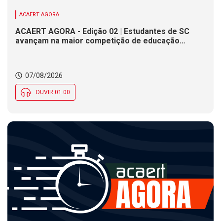
ACAERT AGORA
ACAERT AGORA - Edição 02 | Estudantes de SC
avançam na maior competição de educação
profissional do mundo. Evento nacional de
cerâmica analisa indústria em SC. Alesc encerra
inscrições para Certificação de Responsabilidade
07/08/2026
Social nesta sexta (7)
OUVIR 01:00