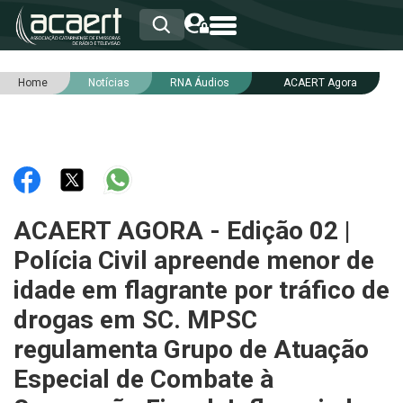
Home
Notícias
RNA Áudios
ACAERT Agora
HOME
INSTITUCIONAL
ASSOCIADOS
RCA
RNA
NOTÍCIAS
SERVIÇOS
ACAERT AGORA - Edição 02 |
INTEGRIDADE
Polícia Civil apreende menor de
idade em flagrante por tráfico de
drogas em SC. MPSC
regulamenta Grupo de Atuação
Especial de Combate à