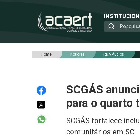
INSTITUCIO
Home
Notícias
RNA Áudios
SCGÁS anuncia 
para o quarto 
SCGÁS fortalece inclus
comunitários em SC