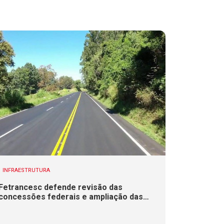
INFRAESTRUTURA
Fetrancesc defende revisão das
concessões federais e ampliação das
duplicações em rodovias de SC