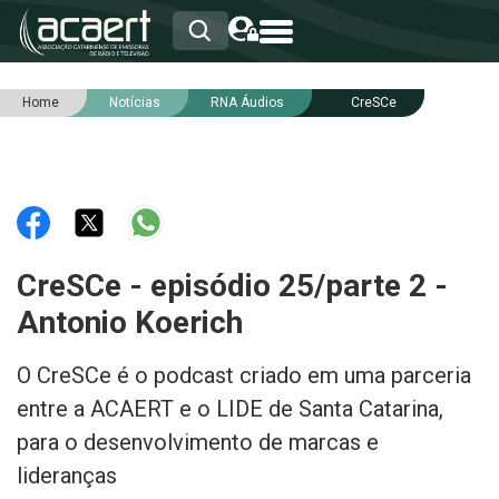
Home
Notícias
RNA Áudios
CreSCe
HOME
INSTITUCIONAL
ASSOCIADOS
RCA
RNA
NOTÍCIAS
SERVIÇOS
CreSCe - episódio 25/parte 2 -
INTEGRIDADE
Antonio Koerich
O CreSCe é o podcast criado em uma parceria
entre a ACAERT e o LIDE de Santa Catarina,
para o desenvolvimento de marcas e
lideranças