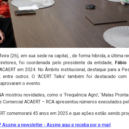
ra (26), em sua sede na capital, , de forma híbrida, a última reu
iretores, foi coordenada pelo presidente da entidade,
Fábio 
 ACAERT em 2024. No Âmbito institucional, destaque para a P
, entre outros. O ‘ACERT Talks’ também foi destacado com
 aprovaram o evento.
 mostrou novidades, como o ‘Frequência Agro’, ‘Malas Prontas
ede Comercial ACAERT – RCA apresentou números executados pel
AERT comemorará 45 anos em 2025 e que ações estão sendo pro
 Assine a newsletter - Assine aqui e receba por e-mail