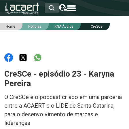
Home
Notícias
RNA Áudios
CreSCe
HOME
INSTITUCIONAL
ASSOCIADOS
RCA
RNA
NOTÍCIAS
SERVIÇOS
CreSCe - episódio 23 - Karyna
INTEGRIDADE
Pereira
O CreSCe é o podcast criado em uma parceria
entre a ACAERT e o LIDE de Santa Catarina,
para o desenvolvimento de marcas e
lideranças