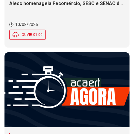
Alesc homenageia Fecomércio, SESC e SENAC de
SC. Problemas no asfalto dificultam trânsito em
serra de SC, aponta PRF. Maré alta gera risco de
alagamentos costeiros nesta segunda (10) em SC
10/08/2026
OUVIR 01:00