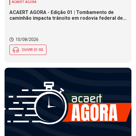
ACAERT AGORA
ACAERT AGORA - Edição 01 | Tombamento de
caminhão impacta trânsito em rodovia federal de
SC. Justiça Eleitoral não tem expediente nesta
segunda (10) em SC. Nebulosidade marca
presença e deixa clima instável ao longo do dia em
10/08/2026
SC
OUVIR 01:00