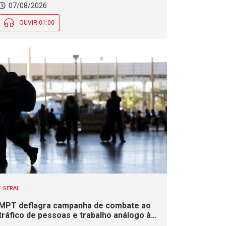
chuva diminui ao longo do dia, mas se
07/08/2026
mantém em parte de SC
OUVIR 01:00
GERAL
MPT deflagra campanha de combate ao
tráfico de pessoas e trabalho análogo à
escravidão em SC