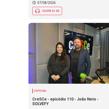
tradições indígenas e de imigrantes em
07/08/2026
SC
OUVIR 01:00
ESPECIAL
CreSCe - episódio 110 - João Neto -
SOLVEFY