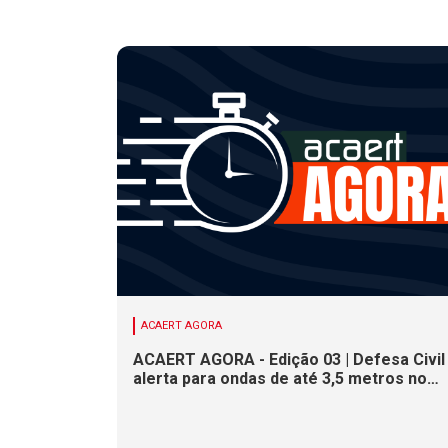
ACAERT AGORA
ACAERT AGORA - Edição 03 | Defesa Civil
alerta para ondas de até 3,5 metros no
litoral de SC. Município de SC encerra
inscrições para concurso público nesta
sexta (7). Festa das Origens celebra