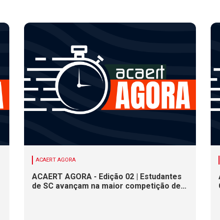
ACAERT AGORA
ACAERT AGORA - Edição 02 | Estudantes
de SC avançam na maior competição de
educação profissional do mundo. Evento
nacional de cerâmica analisa indústria em
SC. Alesc encerra inscrições para