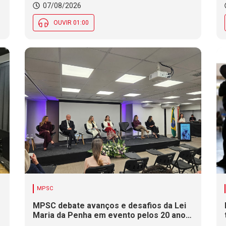
Certificação de Responsabilidade Social
07/08/2026
nesta sexta (7)
OUVIR 01:00
MPSC
MPSC debate avanços e desafios da Lei
Maria da Penha em evento pelos 20 anos
da legislação