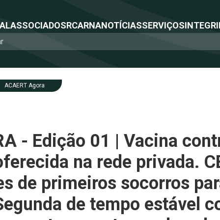
NAL
ASSOCIADOS
RCA
RNA
NOTÍCIAS
SERVIÇOS
INTEGRI
ACAERT Agora
- Edição 01 | Vacina contr
oferecida na rede privada. 
s de primeiros socorros par
Segunda de tempo estável c