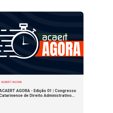
ACAERT AGORA
ACAERT AGORA - Edição 01 | Congresso
Catarinense de Direito Administrativo
termina nesta sexta-feira (7). Construção
de ponte causa interdições de trânsito
em rodovia federal de SC. Chance de