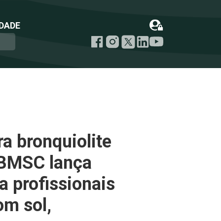
DADE
a bronquiolite
CBMSC lança
a profissionais
om sol,