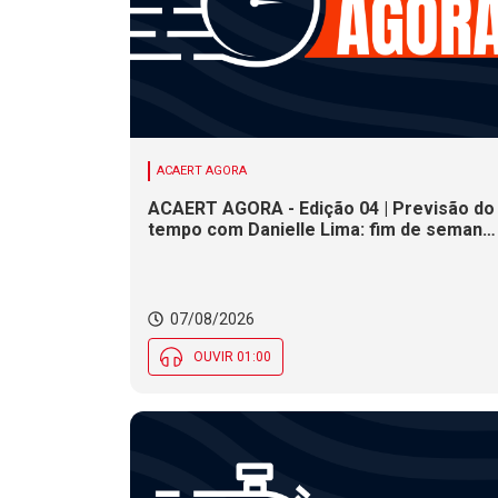
ACAERT AGORA
ACAERT AGORA - Edição 04 | Previsão do
tempo com Danielle Lima: fim de semana
terá redução nas temperaturas e chance
de temporais em SC
07/08/2026
OUVIR 01:00