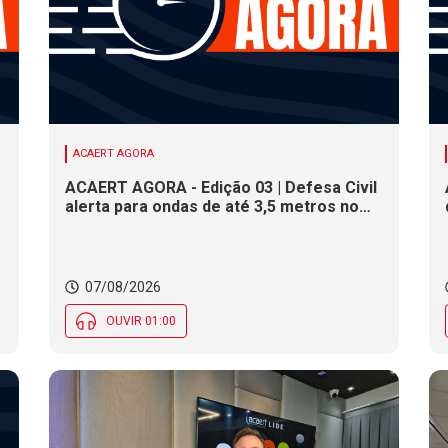
ACAERT AGORA
ACAERT AGORA - Edição 03 | Defesa Civil
alerta para ondas de até 3,5 metros no
litoral de SC. Município de SC encerra
inscrições para concurso público nesta
sexta (7). Festa das Origens celebra
tradições indígenas e de imigrantes em
07/08/2026
SC
OUVIR 01:00