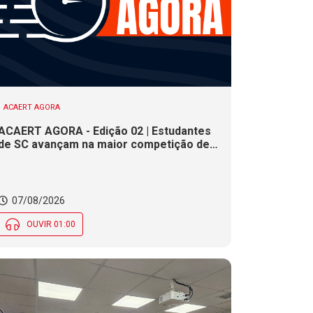
ACAERT AGORA
ACAERT AGORA - Edição 02 | Estudantes
de SC avançam na maior competição de
educação profissional do mundo. Evento
nacional de cerâmica analisa indústria em
SC. Alesc encerra inscrições para
Certificação de Responsabilidade Social
07/08/2026
nesta sexta (7)
OUVIR 01:00