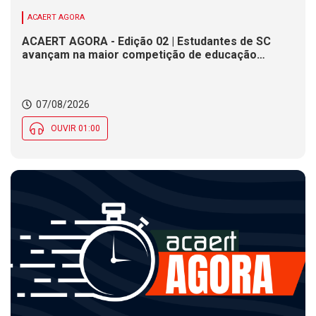
ACAERT AGORA
ACAERT AGORA - Edição 02 | Estudantes de SC
avançam na maior competição de educação
profissional do mundo. Evento nacional de
cerâmica analisa indústria em SC. Alesc encerra
inscrições para Certificação de Responsabilidade
07/08/2026
Social nesta sexta (7)
OUVIR 01:00