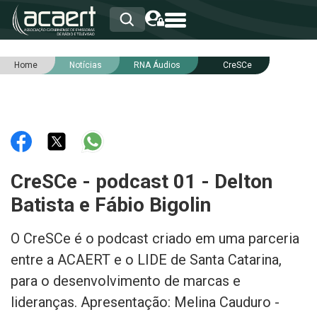
Home
Notícias
RNA Áudios
CreSCe
HOME
INSTITUCIONAL
ASSOCIADOS
RCA
RNA
NOTÍCIAS
SERVIÇOS
CreSCe - podcast 01 - Delton
INTEGRIDADE
Batista e Fábio Bigolin
O CreSCe é o podcast criado em uma parceria
entre a ACAERT e o LIDE de Santa Catarina,
para o desenvolvimento de marcas e
lideranças. Apresentação: Melina Cauduro -