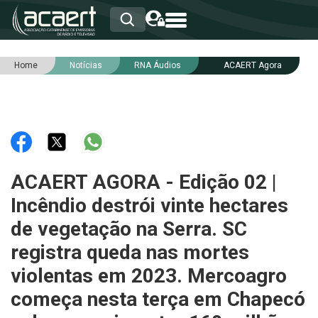
Home
Notícias
RNA Áudios
ACAERT Agora
HOME
INSTITUCIONAL
ASSOCIADOS
RCA
RNA
NOTÍCIAS
SERVIÇOS
ACAERT AGORA - Edição 02 |
INTEGRIDADE
Incêndio destrói vinte hectares
de vegetação na Serra. SC
registra queda nas mortes
violentas em 2023. Mercoagro
começa nesta terça em Chapecó