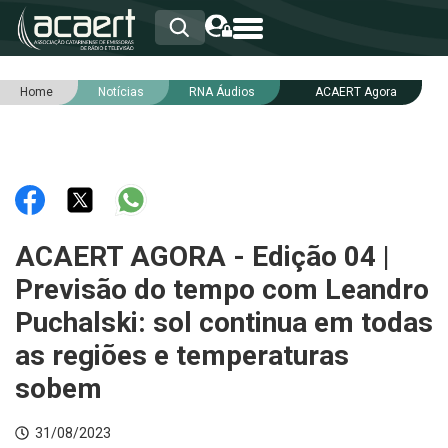
Home
Notícias
RNA Áudios
ACAERT Agora
HOME
INSTITUCIONAL
ASSOCIADOS
RCA
RNA
NOTÍCIAS
SERVIÇOS
ACAERT AGORA - Edição 04 |
INTEGRIDADE
Previsão do tempo com Leandro
Puchalski: sol continua em todas
as regiões e temperaturas
sobem
31/08/2023