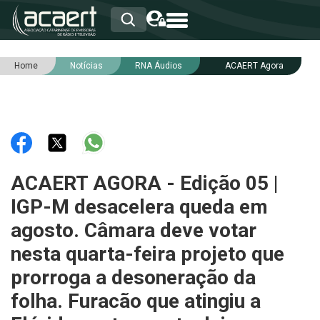
Home
Notícias
RNA Áudios
ACAERT Agora
HOME
INSTITUCIONAL
ASSOCIADOS
RCA
RNA
NOTÍCIAS
SERVIÇOS
ACAERT AGORA - Edição 05 |
INTEGRIDADE
IGP-M desacelera queda em
agosto. Câmara deve votar
nesta quarta-feira projeto que
prorroga a desoneração da
folha. Furacão que atingiu a