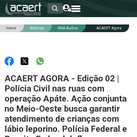
Home
Notícias
RNA Áudios
ACAERT Agora
HOME
INSTITUCIONAL
ASSOCIADOS
RCA
RNA
NOTÍCIAS
SERVIÇOS
ACAERT AGORA - Edição 02 |
INTEGRIDADE
Polícia Civil nas ruas com
operação Apáte. Ação conjunta
no Meio-Oeste busca garantir
atendimento de crianças com
lábio leporino. Polícia Federal e