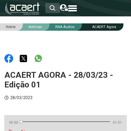
Home
Notícias
RNA Áudios
ACAERT Agora
HOME
INSTITUCIONAL
ASSOCIADOS
RCA
RNA
NOTÍCIAS
SERVIÇOS
ACAERT AGORA - 28/03/23 -
INTEGRIDADE
Edição 01
28/03/2023
00:00
01:01