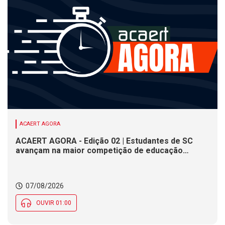
ACAERT AGORA
ACAERT AGORA - Edição 02 | Estudantes de SC
avançam na maior competição de educação
profissional do mundo. Evento nacional de
cerâmica analisa indústria em SC. Alesc encerra
inscrições para Certificação de Responsabilidade
07/08/2026
Social nesta sexta (7)
OUVIR 01:00