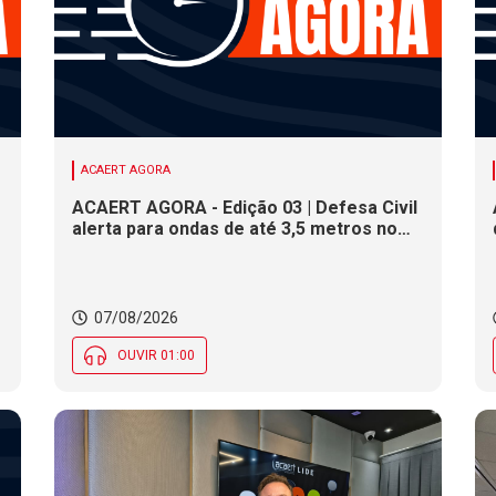
ACAERT AGORA
ACAERT AGORA - Edição 03 | Defesa Civil
alerta para ondas de até 3,5 metros no
litoral de SC. Município de SC encerra
inscrições para concurso público nesta
sexta (7). Festa das Origens celebra
tradições indígenas e de imigrantes em
07/08/2026
SC
OUVIR 01:00