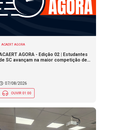
ACAERT AGORA
ACAERT AGORA - Edição 02 | Estudantes
de SC avançam na maior competição de
educação profissional do mundo. Evento
nacional de cerâmica analisa indústria em
SC. Alesc encerra inscrições para
Certificação de Responsabilidade Social
07/08/2026
nesta sexta (7)
OUVIR 01:00