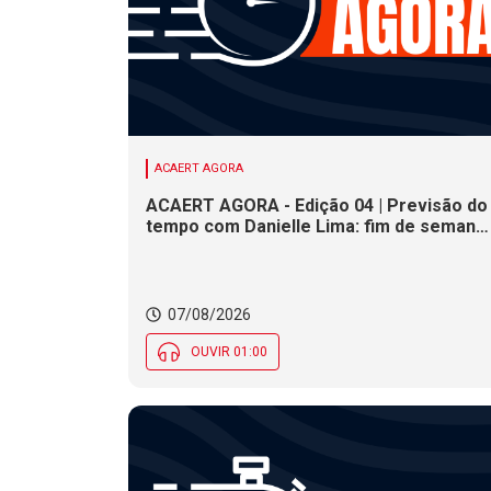
ACAERT AGORA
ACAERT AGORA - Edição 04 | Previsão do
tempo com Danielle Lima: fim de semana
terá redução nas temperaturas e chance
de temporais em SC
07/08/2026
OUVIR 01:00