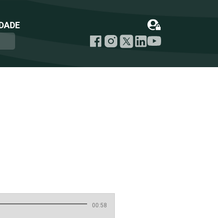
DADE
00:58