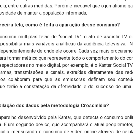
cia, entre outras medidas. Porém é inegável que o jornalismo 
ssidade de manter a população informada.
erceira tela, como é feita a apuração desse consumo?
mir múltiplas telas de “social TV”: o ato de assistir TV ou
ssibilita mais variáveis analíticas da audiência televisiva.
N
ependentemente de onde ele ocorre. Cada vez mais procuramo
ara formar métrica que represente todo o comportamento do co
espectadores no meio digital, por exemplo, é o Kantar Social T
ramas, transmissões e canais, extraídas diretamente das red
dados colaboram para que as emissoras definam seu conteú
 que terão a constatação da efetividade e do sucesso de um
pilação dos dados pela metodologia Crossmídia?
aparelho desenvolvido pela Kantar, que detecta o consumo onl
a. É um segundo device, que acompanhará o atual peoplemeter,
ílio, mensurando o consumo de vídeo online através de celul