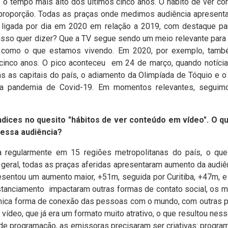
 o tempo mais alto dos últimos cinco anos.
O hábito de ver c
 proporção. Todas as praças onde medimos audiência apresen
ligada por dia em 2020 em relação a 2019, com destaque para
isso quer dizer? Que a TV segue sendo um meio relevante para 
como o que estamos vivendo. Em 2020, por exemplo, també
cinco anos. O pico aconteceu em 24 de março, quando notíci
 as capitais do país, o adiamento da Olimpíada de Tóquio e 
da pandemia de Covid-19. Em momentos relevantes, seguimo
dices no quesito "hábitos de ver conteúdo em vídeo". O que 
essa audiência?
a regularmente em 15 regiões metropolitanas do país, o qu
 geral, todas as praças aferidas apresentaram aumento da audiê
esentou um aumento maior, +51m, seguida por Curitiba, +47m, 
stanciamento impactaram outras formas de contato social, os me
única forma de conexão das pessoas com o mundo, com outras 
m vídeo, que já era um formato muito atrativo, o que resultou n
e programação, as emissoras precisaram ser criativas: program