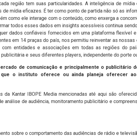
cada região tem suas particularidades. A inteligência de mídi
s de mídia eficazes. É ter como ponto de partida não só as inf
bém como ele interage com o conteúdo, como enxerga a concorrê
rmar todos esses dados em insights acessíveis continua sendo
equer dados confiáveis fornecidos em uma plataforma flexível 
esentes em 14 praças do país, nos permitiu reinventar as nossa
 com entidades e associações em todas as regiões do paí
 publicitária e seus diferentes players, independente do porte o
ercado de comunicação e principalmente o publicitário do
 que o instituto oferece ou ainda planeja oferecer a
s da Kantar IBOPE Media mencionadas até aqui são oferecida
 análise de audiência, monitoramento publicitário e compreens
nto sobre o comportamento das audiências de rádio e televi