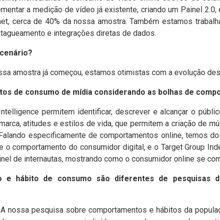
mentar a medição de vídeo já existente, criando um Painel 2.0
net, cerca de 40% da nossa amostra. Também estamos trabalh
 tagueamento e integrações diretas de dados.
 cenário?
ossa amostra já começou, estamos otimistas com a evolução des
itos de consumo de mídia considerando as bolhas de comp
elligence permitem identificar, descrever e alcançar o públic
arca, atitudes e estilos de vida, que permitem a criação de mú
. Falando especificamente de comportamentos online, temos do
e o comportamento do consumidor digital, e o Target Group Ind
nel de internautas, mostrando como o consumidor online se comp
 e hábito de consumo são diferentes de pesquisas de
A nossa pesquisa sobre comportamentos e hábitos da populaç