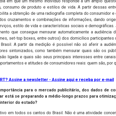
ídia em que um mesmo indivíduo responde a um amplo question
 consumo de produto e estilos de vida. A partir dessas entr
ilita a obtenção de uma radiografia completa do consumidor e
iados cruzamentos e combinações de informações, dando orige
viços, estilo de vida e características sociais e demográficas.
mento que consegue mensurar automaticamente a audiência 
mes, set-top boxes, entre outros) dos domicílios participantes
Brasil.
A partir da medição é possível não só aferir a audi
res sintonizados, como também mensurar quais são os públic
são ligada e quais são seus principais interesses entre canai
ortamentos e atitudes de consumidores reais: quem são, por
T? Assine a newsletter - Assine aqui e receba por e-mail
mportância para o mercado publicitário, dos dados de con
tar está se preparando a médio-longo prazos para otimizaç
interior do estado?
tivo em todos os cantos do Brasil. Não é uma atividade conce