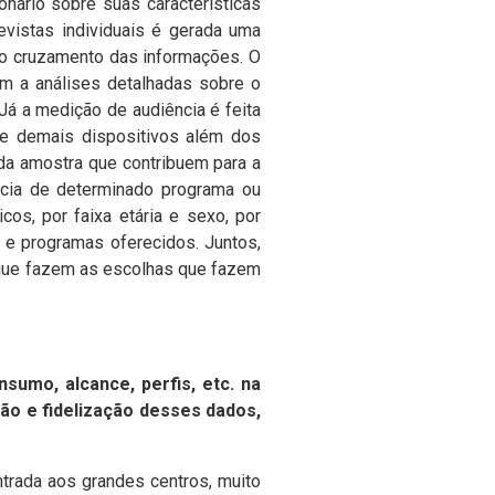
ário sobre suas características
evistas individuais é gerada uma
 o cruzamento das informações.
O
m a análises detalhadas sobre o
Já a medição de audiência é feita
de demais dispositivos além dos
 da amostra que contribuem para a
ência de determinado programa ou
os, por faixa etária e sexo, por
s e programas oferecidos.
Juntos,
 que fazem as escolhas que fazem
sumo, alcance, perfis, etc. na
ão e fidelização desses dados,
ntrada aos grandes centros, muito