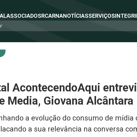
NAL
ASSOCIADOS
RCA
RNA
NOTÍCIAS
SERVIÇOS
INTEGRI
tal AcontecendoAqui entrevis
e Media, Giovana Alcântara
hando a evolução do consumo de mídia do
acando a sua relevância na conversa co