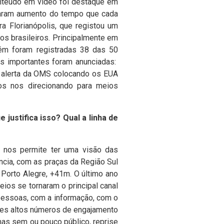
onteúdo em vídeo foi destaque em
taram aumento do tempo que cada
 Florianópolis, que registou um
os brasileiros. Principalmente em
m foram registradas 38 das 50
as importantes foram anunciadas:
o alerta da OMS colocando os EUA
s nos direcionando para meios
justifica isso? Qual a linha de
e nos permite ter uma visão das
ncia, com as praças da Região Sul
e Porto Alegre, +41m.
O último ano
ios se tornaram o principal canal
pessoas, com a informação, com o
esses altos números de engajamento
as sem ou pouco público, reprise